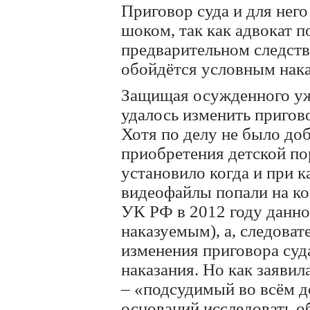
Приговор суда и для него
шоком, так как адвокат п
предварительном следстви
обойдётся условным нак
Защищая осужденного уже
удалось изменить пригов
Хотя по делу не было до
приобретения детской по
установило когда и при к
видеофайлы попали на ко
УК РФ в 2012 году данно
наказуемым), а, следоват
изменения приговора суд
наказания. Но как заяви
– «подсудимый во всём д
оснований исследовать о