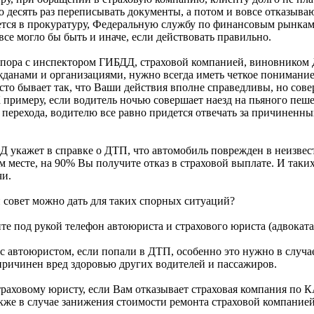
о десять раз переписывать документы, а потом и вовсе отказываю
тся в прокуратуру, Федеральную службу по финансовым рынкам,
все могло бы быть и иначе, если действовать правильно.
спора с инспектором ГИБДД, страховой компанией, виновником
данами и организациями, нужно всегда иметь четкое понимание
сто бывает так, что Ваши действия вполне справедливы, но сов
 примеру, если водитель ночью совершает наезд на пьяного пеше
перехода, водителю все равно придется отвечать за причиненны
 укажет в справке о ДТП, что автомобиль поврежден в неизвес
м месте, на 90% Вы получите отказ в страховой выплате. И так
чи.
 совет можно дать для таких спорных ситуаций?
те под рукой телефон автоюриста и страхового юриста (адвоката
с автоюристом, если попали в ДТП, особенно это нужно в случа
причинен вред здоровью других водителей и пассажиров.
траховому юристу, если Вам отказывает страховая компания по
же в случае занижения стоимости ремонта страховой компанией