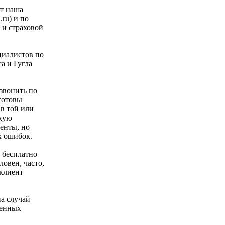
ет наша
ru) и по
 и страховой
циалистов по
а и Гугла
звонить по
готовы
в той или
скую
енты, но
х ошибок.
 бесплатно
овен, часто,
 клиент
а случай
денных