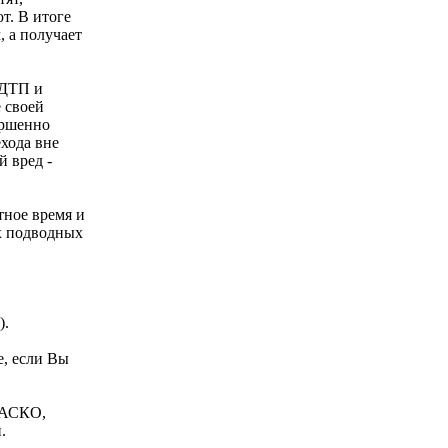
т. В итоге
 а получает
 ДТП и
 своей
ершенно
хода вне
й вред -
тное время и
их подводных
).
е, если Вы
 КАСКО,
.