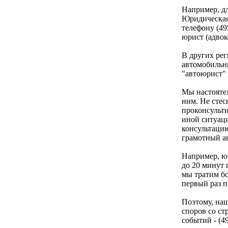
Например, дл
Юридическая
телефону (49
юрист (адвок
В других рег
автомобильны
"автоюрист" 
Мы настоятел
ним. Не стес
проконсульти
иной ситуац
консультацию
грамотный а
Например, ю
до 20 минут 
мы тратим бо
первый раз п
Поэтому, наш
споров со с
событий - (49