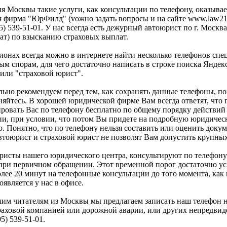
я Москвы такие услуги, как консультации по телефону, оказыва
 фирма "ЮрФилд" (vожно задать вопросы и на сайте www.law21.
5) 539-51-01. У нас всегда есть дежурный автоюрист по г. Москва
ат) по взысканию страховых выплат.
ионах всегда можно в интернете найти несколько телефонов спе
м спорам, для чего достаточно написать в строке поиска Яндекс
или "страховой юрист".
ьно рекомендуем перед тем, как сохранять данные телефоны, по
няйтесь. В хорошей юридической фирме Вам всегда ответят, что 
ровать Вас по телефону бесплатно по общему порядку действий 
ии, при условии, что потом Вы придете на подробную юридиче
. Понятно, что по телефону нельзя составить или оценить докум
втоюрист и страховой юрист не позволят Вам допустить крупны
ристы нашего юридического центра, консультируют по телефону
при первичном обращении. Этот временной порог достаточно усл
лее 20 минут на телефонные консультации до того момента, как
оявляется у нас в офисе.
им читателям из Москвы мы предлагаем записать наш телефон н
траховой компанией или дорожной аварии, или других непредви
5) 539-51-01.