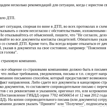
дадим несколько рекомендаций для ситуации, когда с юристом св
шло ДТП.
ает ситуация, спорная по вине в ДТП, во всех протоколах и схем
казывать о своем несогласии с обстоятельствами, изложенными 
Не отказывайтесь от объяснений, пишите, что "Не согласен, дело
ывайте во все документы контакты свидетелей. Обязательно указ
и со схемой ДТП. Кроме того, Вы всегда вправе отказаться от да
, указав в документах на свое состояние, например: "Пояснения 
ся голова".
в страховую компанию.
о все общение со страховыми компаниями должно быть в письме
, что любые требования, уведомления, письма и т.п. следует напр
омпанию письменно способом, который предоставляет возможно
факт направления. Либо сдаете все документы в канцелярию ст
ко документов, то составляете сопроводительное письмо с пере
тов с их реквизитами и указанием, оригинал это, или ксерокопи
 Постановление ГИБДД серии 7702 44566654 от 12 мая 2012 года
ДД). На копии сопроводительного письма (или документа) сотр
мпании должен указать "Принято" или "Получено", подписаться,