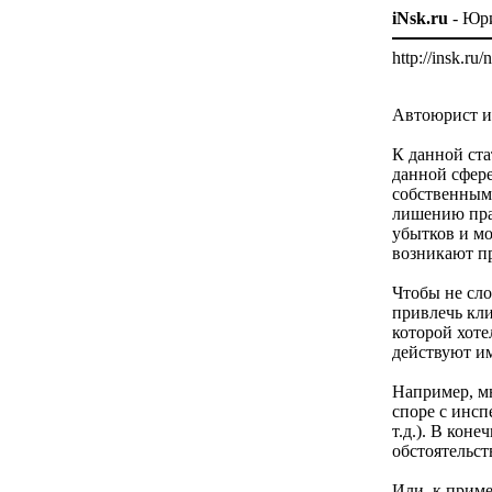
iNsk.ru
- Юр
http://insk.r
Автоюрист и
К данной ста
данной сфер
собственным
лишению пра
убытков и мо
возникают п
Чтобы не сло
привлечь кли
которой хоте
действуют им
Например, м
споре с инсп
т.д.). В кон
обстоятельст
Или, к приме