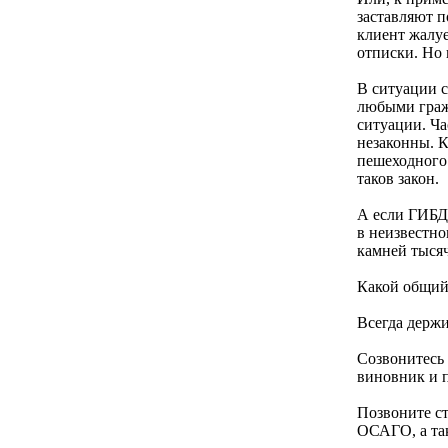
заставляют п
клиент жалуе
отписки. Но 
В ситуации 
любыми граж
ситуации. Ча
незаконны. К
пешеходного 
таков закон.
А если ГИБДД
в неизвестно
камней тыся
Какой общий
Всегда держи
Созвонитесь 
виновник и 
Позвоните с
ОСАГО, а так