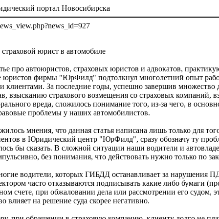
идический портал Новосибирска
u/news_view.php?news_id=927
 страховой юрист в автомобиле
тье про автоюристов, страховых юристов и адвокатов, практик
е юристов фирмы "ЮрФилд" подтолкнул многолетний опыт рабо
и клиентами. За последние годы, успешно завершив множество 
в, взысканию страхового возмещения со страховых компаний, 
рального вреда, сложилось понимание того, из-за чего, в основн
равовые проблемы у наших автомобилистов.
жилось мнения, что данная статья написана лишь только для тог
ентов в Юридический центр "ЮрФилд", сразу обозначу ту пробл
лось бы сказать. В сложной ситуации наши водители и автовлад
пульсивно, без понимания, что действовать нужно только по зак
ногие водители, которых ГИБДД останавливает за нарушения П
ектором часто отказываются подписывать какие либо бумаги (пр
ечном счете, при обжаловании дела или рассмотрении его судом, э
во влияет на решение суда скорее негативно.
ру, при обращении в страховую компанию, клиенту долго не пла