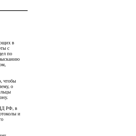
ующих в
ты с
дел по
взысканию
ом,
о, чтобы
ему, о
ельцы
ону.
ДД РФ, в
отоколы и
то
тят,