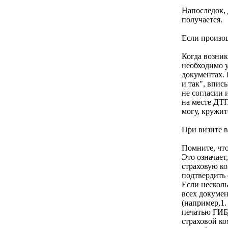
Напоследок, 
получается.
Если произо
Когда возник
необходимо у
документах. 
и так", впис
не согласии 
на месте ДТП
могу, кружит
При визите 
Помните, чт
Это означает
страховую к
подтвердить 
Если несколь
всех докумен
(например,1.
печатью ГИБ
страховой ко