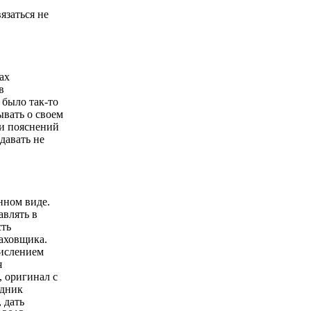
язаться не
ах
в
 было так-то
ывать о своем
чи пояснений
давать не
нном виде.
авлять в
сть
раховщика.
числением
я
, оригинал с
удник
 дать