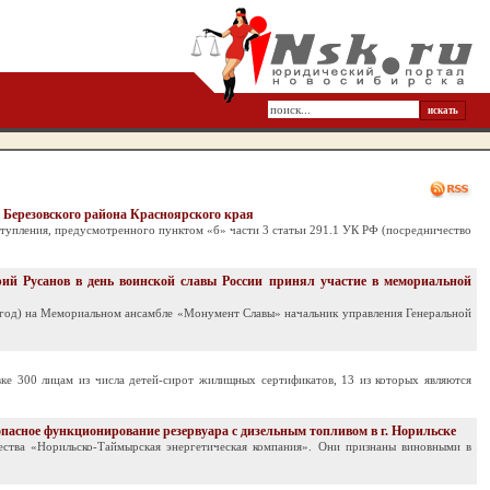
 Березовского района Красноярского края
ступления, предусмотренного пунктом «б» части 3 статьи 291.1 УК РФ (посредничество
й Русанов в день воинской славы России принял участие в мемориальной
43 год) на Мемориальном ансамбле «Монумент Славы» начальник управления Генеральной
вке 300 лицам из числа детей-сирот жилищных сертификатов, 13 из которых являются
пасное функционирование резервуара с дизельным топливом в г. Норильске
ества «Норильско-Таймырская энергетическая компания». Они признаны виновными в