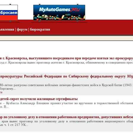
ъявления
|
форум
|
бюрократия
 г. Красноярска, выступившего посредником при передаче взятки экс-прокурору
суд г. Красноярска вынес приговор жителю г. Красноярска, обвиняемому в совершении пре
прокуратуры Российской Федерации по Сибирскому федеральному округу Юри
 о 80-летии разгрома советскими войсками немецко-фашистских войск в Курской битве (19
ирскому...
ти
00 детей-сирот получили жилищные сертификаты
ти – Кузбасса Александр Блошкин принял участие во вручении в торжественной обстано
. В...
р по уголовному делу в отношении работников предприятия, допустивших небезо
о края вынес приговор по уголовному делу в отношении работников акционерного общ
 ч. 1 ст. 217 УК...