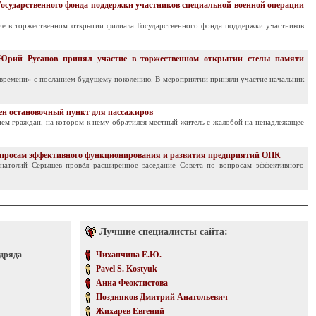
осударственного фонда поддержки участников специальной военной операции
ие в торжественном открытии филиала Государственного фонда поддержки участников
 Юрий Русанов принял участие в торжественном открытии стелы памяти
 времени» с посланием будущему поколению. В мероприятии приняли участие начальник
ен остановочный пункт для пассажиров
ем граждан, на котором к нему обратился местный житель с жалобой на ненадлежащее
вопросам эффективного функционирования и развития предприятий ОПК
натолий Серышев провёл расширенное заседание Совета по вопросам эффективного
Лучшие специалисты сайта:
одряда
Чиханчина Е.Ю.
Pavel S. Kostyuk
Анна Феоктистова
Поздняков Дмитрий Анатольевич
Жихарев Евгений