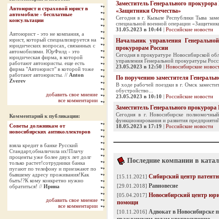
Заместитель Генерального прокурора
Автоюрист и страховой юрист в
«Защитники Отечества»
автомобиле - бесплатные
Сегодня в г. Кызыле Республики Тыва за
консультации
специальной военной операции «Защитники
31.05.2023 в 10:44
|
Российские новости
Автоюрист - это не компания, а
юрист, который специализируется на
Начальник управления Генерально
юридических вопросах, связанных с
прокурорам России
автомобилями. ЮрФилд - это
.
Сегодня в прокуратуре Новосибирской обл
юридическая фирма, в которой
управления Генеральной прокуратуры Росс
работают автоюристы. еще есть
23.05.2023 в 12:50
|
Новосибирские новос
фирма "Автоюрист" в которой тоже
работают автоюристы. //
Anton
По поручению заместителя Генеральн
Zverev
В ходе рабочей поездки в г. Омск замест
обустройство...
добавить свое мнение
23.05.2023 в 10:10
|
Российские новости
все комментарии
Заместитель Генерального прокурора
Сегодня в г. Новосибирске полномочный
Комментарий к публикации:
функционирования и развития предприятий
Советы должникам от
18.05.2023 в 17:19
|
Российские новости
новосибирских антиколлекторов
взяла кредит в банке Русский
Стандарт,обналичила их!Плачу
проценты уже более двух лет долг
Последние компании в катал
только растет!сотрудники банка
.
пугают по телефону и приезжают по
бывшему адресу проживания!Как
Сибирский центр патентн
[15.11.2021]
быть!?К кому конкретно нужно
Равновесие
[29.01.2018]
обратиться! //
Ирина
Новосибирский центр юр
[05.04.2017]
добавить свое мнение
помощи
все комментарии
Адвокат в Новосибирске 
[10.11.2016]