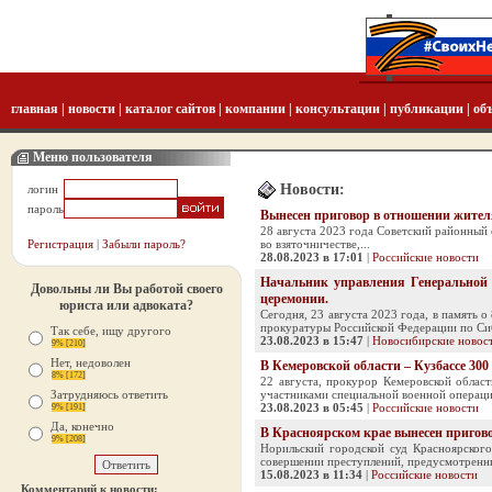
главная
|
новости
|
каталог сайтов
|
компании
|
консультации
|
публикации
|
об
Меню пользователя
Новости:
логин
пароль
Вынесен приговор в отношении жителя
28 августа 2023 года Советский районный 
Регистрация
|
Забыли пароль?
во взяточничестве,...
28.08.2023 в 17:01
|
Российские новости
Начальник управления Генеральной 
Довольны ли Вы работой своего
церемонии.
юриста или адвоката?
Сегодня, 23 августа 2023 года, в память
прокуратуры Российской Федерации по Сиб
Так себе, ищу другого
23.08.2023 в 15:47
|
Новосибирские новос
9% [210]
Нет, недоволен
В Кемеровской области – Кузбассе 3
8% [172]
22 августа, прокурор Кемеровской облас
Затрудняюсь ответить
участниками специальной военной операции
23.08.2023 в 05:45
|
Российские новости
9% [191]
Да, конечно
В Красноярском крае вынесен пригово
9% [208]
Норильский городской суд Красноярског
совершении преступлений, предусмотренных
15.08.2023 в 11:34
|
Российские новости
Комментарий к новости: