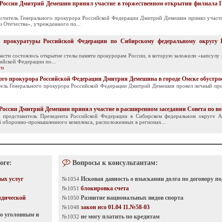
 России Дмитрий Демешин принял участие в торжественном открытии филиала Г
меститель Генерального прокурора Российской Федерации Дмитрий Демешин принял участ
 Отечества», учрежденного по...
й прокуратуры Российской Федерации по Сибирскому федеральному округу
асти состоялось открытие стелы памяти прокурорам России, в которую заложили «капсулу
ийской Федерации по...
ти
ого прокурора Российской Федерации Дмитрия Демешина в городе Омске обустро
итель Генерального прокурора Российской Федерации Дмитрий Демешин провел личный при
 России Дмитрий Демешин принял участие в расширенном заседании Совета по 
 представитель Президента Российской Федерации в Сибирском федеральном округе А
 оборонно-промышленного комплекса, расположенных в регионах...
оге:
Вопросы к консультантам:
ых услуг
Исковая давность о взыскании долга по договору п
№1054
блокировка счета
№1051
идической
Развитие национальных видов спорта
№1050
закон нсо 01.04 11.№58-03
№1048
по уголовным и
не могу платить по кредитам
№1032