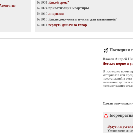
Какой срок?
№1031
Агентство
приватизация квартиры
№1024
лицензия
№1019
Какие документы нужны для кальянной?
№1018
вернуть деньги за товар
№1011
Последняя 
Власов Андрей Ни
Детское порно и у
В последнее время п
материалов или пре
преступлений в сети
выявлению детской п
предмет распростра
Самая популярная 
Бюрократия
Будут ли устан
Установлена ли 