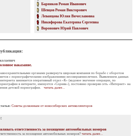
Барников Роман Иванович
Шевцов Роман Викторович
Леванцова Юлия Вячеславовна
Никифорова Екатерина Сергеевна
Воронович Юрий Павлович
публикация:
колаевич
головное наказание.
равоохранительными органами развернута широкая компания по борьбе с оборотом
дметов с порнографическими изображениями несовершеннолетних. Выявлением данных
 интернета занимается оперативный отдел «К» (кодовое значение операции, по
орнографии в интернете, именуется «Сорняк»), постоянно проверяя сеть «Интернет» на
нения детской порнографии.
читать далее...
статья:
Советы должникам от новосибирских антиколлекторов
:
авливать ответственность за похищение автомобильных номеров
ответственность за похищение автомобильных номеров?
читать далее...