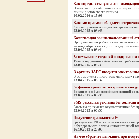
Как определить нужна ли ликвидация
Очень часто у собственников и директоро
оценке рисков своего бизнеса....
10.02.2016 в 15:08
Какими правами обладает потерпевши
Какими правами обладает потерпевший по 
03.04.2015 в 03:46
Компенсация за неиспользованный от
При увольнении работодатель не выплатил 
не могу обратиться просто в суд с исковым 
03.04.2015 в 03:44
За неуказание сведений о содержании
Теперь нарушение обязательных требовани
03.04.2015 в 03:39
В органах ЗАГС вводится электронны
В форме электронного документа могут пред
03.04.2015 в 03:37
За финансирование экстремистской дея
Вводится особый квалифицированный состав
03.04.2015 в 03:35
SMS-рассылка рекламы без согласия а
Рассылка признается осуществленной без пр
03.04.2015 в 03:33
Получение гражданства РФ
Гражданство РФ – это константная связь 
и Федерального органа исполнительной вла
16.10.2013 в 23:03
На что обратить внимание, при посут