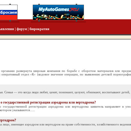
ъявления
|
форум
|
бюрократия
 органами развернута широкая компания по борьбе с оборотом материалов или предм
я оперативный отдел «К» (кодовое значение операции, по выявлению детской порнографи
я. Семья — это когда люди любят, ценят, понимают, целуют, обнимают, воспитывают детей, 
 о государственной регистрации аэродрома или вертодрома?
о государственной регистрации аэродрома или вертодрома заявитель направляет в упо
отором указываются......
вертодром?
 лицо, имеющее аэродром или вертодром на праве собственности, хозяйственного ведения, 