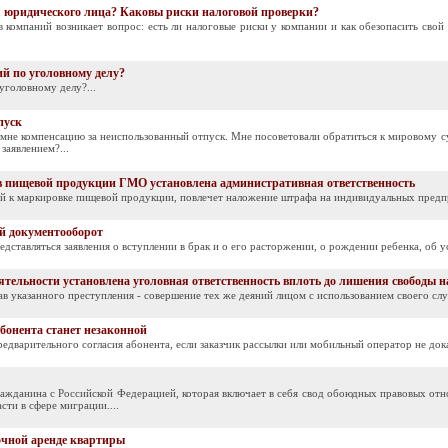
 юридического лица? Каковы риски налоговой проверки?
в компаний возникает вопрос: есть ли налоговые риски у компании и как обезопасить сво
й по уголовному делу?
уголовному делу?...
пуск
мне компенсацию за неиспользованный отпуск. Мне посоветовали обратиться к мировому суд
заявлением?...
 в пищевой продукции ГМО установлена административная ответственность
й к маркировке пищевой продукции, повлечет наложение штрафа на индивидуальных предп
й документооборот
ставляться заявления о вступлении в брак и о его расторжении, о рождении ребенка, об ус
тельности установлена уголовная ответственность вплоть до лишения свободы на
 указанного преступления - совершение тех же деяний лицом с использованием своего слу
бонента станет незаконной
едварительного согласия абонента, если заказчик рассылки или мобильный оператор не докаж
гражданина с Российской Федерацией, которая включает в себя свод обоюдных правовых от
сти в сфере миграции....
очной аренде квартиры