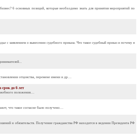
й бизнес? 6 основных позиций, которые необходимо знать для принятия мероприятий по
ье с заявлением о вынесении судебного приказа. Что такое судебный приказ и почему я
ринимателей...
тановлении отцовства, перемене имени и др....
 срок до 6 лет
жебного положения....
ет, что такое согласие было получено....
ношений и обязательств. Получение гражданства РФ находится в ведении Президента РФ