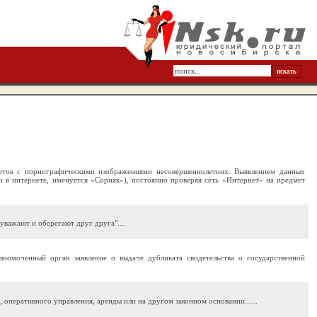
етов с порнографическими изображениями несовершеннолетних. Выявлением данных
и в интернете, именуется «Сорняк»), постоянно проверяя сеть «Интернет» на предмет
уважают и оберегают друг друга"....
лномоченный орган заявление о выдаче дубликата свидетельства о государственной
оперативного управления, аренды или на другом законном основании......