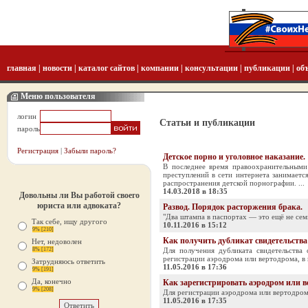
главная
|
новости
|
каталог сайтов
|
компании
|
консультации
|
публикации
|
об
Меню пользователя
логин
Статьи и публикации
пароль
Регистрация
|
Забыли пароль?
Детское порно и уголовное наказание.
В последнее время правоохранительными
преступлений в сети интернета занимаетс
распространения детской порнографии. ...
14.03.2018 в 18:35
Довольны ли Вы работой своего
юриста или адвоката?
Развод. Порядок расторжения брака.
"Два штампа в паспортах — это ещё не семь
Так себе, ищу другого
10.11.2016 в 15:12
9% [210]
Как получить дубликат свидетельства
Нет, недоволен
8% [172]
Для получения дубликата свидетельства 
регистрации аэродрома или вертодрома, в к
Затрудняюсь ответить
11.05.2016 в 17:36
9% [191]
Да, конечно
Как зарегистрировать аэродром или 
9% [208]
Для регистрации аэродрома или вертодрома
11.05.2016 в 17:35