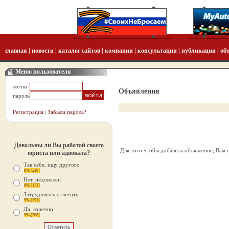
главная
|
новости
|
каталог сайтов
|
компании
|
консультации
|
публикации
|
об
Меню пользователя
логин
Объявления
пароль
Регистрация
|
Забыли пароль?
Довольны ли Вы работой своего
Для того чтобы добавить объявление, Вам
юриста или адвоката?
Так себе, ищу другого
9% [210]
Нет, недоволен
8% [172]
Затрудняюсь ответить
9% [191]
Да, конечно
9% [208]