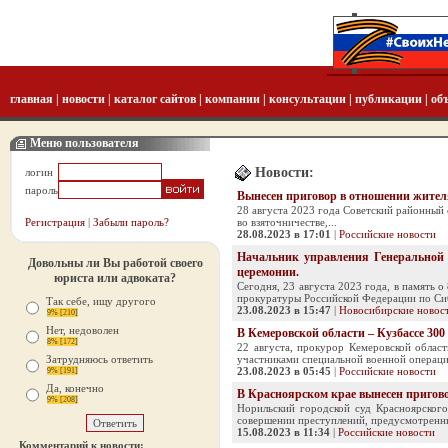
главная
|
новости
|
каталог сайтов
|
компании
|
консультации
|
публикации
|
об
Меню пользователя
Новости:
логин
пароль
Вынесен приговор в отношении жителя
28 августа 2023 года Советский районный 
Регистрация
|
Забыли пароль?
во взяточничестве,...
28.08.2023 в 17:01
|
Российские новости
Начальник управления Генеральной 
Довольны ли Вы работой своего
церемонии.
юриста или адвоката?
Сегодня, 23 августа 2023 года, в память
прокуратуры Российской Федерации по Сиб
Так себе, ищу другого
23.08.2023 в 15:47
|
Новосибирские новос
9% [210]
Нет, недоволен
В Кемеровской области – Кузбассе 3
8% [172]
22 августа, прокурор Кемеровской облас
Затрудняюсь ответить
участниками специальной военной операции
23.08.2023 в 05:45
|
Российские новости
9% [191]
Да, конечно
В Красноярском крае вынесен пригово
9% [208]
Норильский городской суд Красноярског
совершении преступлений, предусмотренных
15.08.2023 в 11:34
|
Российские новости
Комментарий к новости: