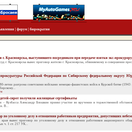
ъявления
|
форум
|
бюрократия
 г. Красноярска, выступившего посредником при передаче взятки экс-прокурору
суд г. Красноярска вынес приговор жителю г. Красноярска, обвиняемому в совершении пре
прокуратуры Российской Федерации по Сибирскому федеральному округу Юри
 о 80-летии разгрома советскими войсками немецко-фашистских войск в Курской битве (19
ирскому...
ти
00 детей-сирот получили жилищные сертификаты
ти – Кузбасса Александр Блошкин принял участие во вручении в торжественной обстано
. В...
р по уголовному делу в отношении работников предприятия, допустивших небезо
о края вынес приговор по уголовному делу в отношении работников акционерного общ
 ч. 1 ст. 217 УК...