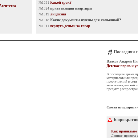
Какой срок?
№1031
Агентство
приватизация квартиры
№1024
лицензия
№1019
Какие документы нужны для кальянной?
№1018
вернуть деньги за товар
№1011
Последняя 
Власов Андрей Ни
Детское порно и у
В последнее время п
материалов или пре
преступлений в сети
выявлению детской п
предмет распростра
Самая популярная 
Бюрократия
Как правильно 
Данные правила 