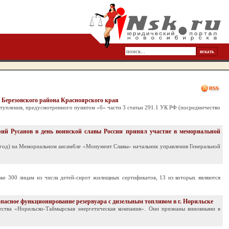
 Березовского района Красноярского края
ступления, предусмотренного пунктом «б» части 3 статьи 291.1 УК РФ (посредничество
й Русанов в день воинской славы России принял участие в мемориальной
43 год) на Мемориальном ансамбле «Монумент Славы» начальник управления Генеральной
вке 300 лицам из числа детей-сирот жилищных сертификатов, 13 из которых являются
пасное функционирование резервуара с дизельным топливом в г. Норильске
ества «Норильско-Таймырская энергетическая компания». Они признаны виновными в