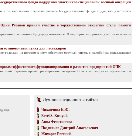
осударственного фонда поддержки участников специальной военной операции
ие в торжественном открытии филиала Государственного фонда поддержки участников
 Юрий Русанов принял участие в торжественном открытии стелы памяти
 времени» с посланием будущему поколению. В мероприятии приняли участие начальник
ен остановочный пункт для пассажиров
ем граждан, на котором к нему обратился местный житель с жалобой на ненадлежащее
вопросам эффективного функционирования и развития предприятий ОПК
натолий Серышев провёл расширенное заседание Совета по вопросам эффективного
Лучшие специалисты сайта:
одряда
Чиханчина Е.Ю.
Pavel S. Kostyuk
Анна Феоктистова
Поздняков Дмитрий Анатольевич
Жихарев Евгений