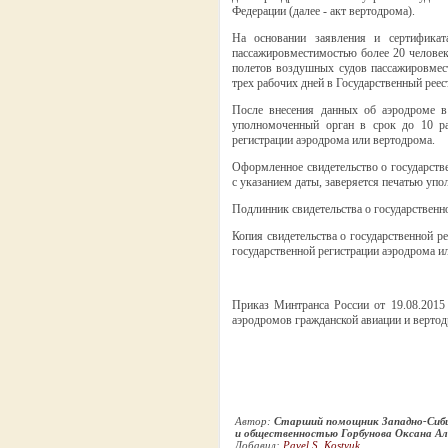
Федерации (далее - акт вертодрома).
На основании заявления и сертификат
пассажировместимостью более 20 человек)
полетов воздушных судов пассажировмест
трех рабочих дней в Государственный рее
После внесения данных об аэродроме в
уполномоченный орган в срок до 10 ра
регистрации аэродрома или вертодрома.
Оформленное свидетельство о государств
с указанием даты, заверяется печатью упо
Подлинник свидетельства о государственн
Копия свидетельства о государственной р
государственной регистрации аэродрома и
Приказ Минтранса России от 19.08.2015
аэродромов гражданской авиации и вертод
Автор:
Старший помощник Западно-Сиби
и общественностью Горбунова Оксана Ал
Добавил:
Pavel S. Kostyuk