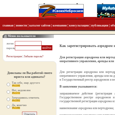
главная
|
новости
|
каталог сайтов
|
компании
|
консультации
|
публикации
|
об
Меню пользователя
логин
Как зарегистрировать аэродром 
пароль
Регистрация
|
Забыли пароль?
Для регистрации аэродрома или вертод
оперативного управления, аренды или 
Для регистрации аэродрома или вертод
Довольны ли Вы работой своего
оперативного управления, аренды или на д
юриста или адвоката?
в Государственный реестр аэродромов и в
Так себе, ищу другого
9% [210]
В заявлении указываются:
Нет, недоволен
запрашиваемое действие (регистраци
8% [172]
Государственном реестре аэродромов и
Затрудняюсь ответить
9% [191]
государственной регистрации аэродрома и
Да, конечно
наименование аэродрома или вертодрома;
9% [208]