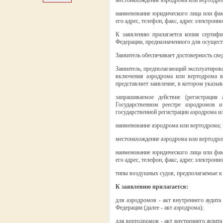
местонахождение аэродрома или вертодро
наименование юридического лица или фам
его адрес, телефон, факс, адрес электронн
К заявлению прилагается копия сертифи
Федерации, предназначенного для осущес
Заявитель обеспечивает достоверность све
Заявитель, предполагающий эксплуатиров
включения аэродрома или вертодрома в
представляет заявление, в котором указыв
запрашиваемое действие (регистраци
Государственном реестре аэродромов и
государственной регистрации аэродрома и
наименование аэродрома или вертодрома;
местонахождение аэродрома или вертодро
наименование юридического лица или фам
его адрес, телефон, факс, адрес электронн
типы воздушных судов, предполагаемые к
К заявлению прилагается:
для аэродромов - акт внутреннего аудита
Федерации (далее - акт аэродрома);
для вертодромов - акт внутреннего аудит