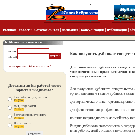
главная
|
новости
|
каталог сайтов
|
компании
|
консультации
|
публикации
|
об
Меню пользователя
логин
Как получить дубликат свидетел
пароль
Регистрация
|
Забыли пароль?
Для получения дубликата свидетель
уполномоченный орган заявление о вы
котором указываются...
Довольны ли Вы работой своего
Для получения дубликата свидетельства 
юриста или адвоката?
орган заявление о выдаче дубликата свиде
Так себе, ищу другого
9% [210]
для юридического лица - организационно-
Нет, недоволен
для физического лица - фамилия, имя и от
8% [172]
Затрудняюсь ответить
причина непригодности к дальнейшему исп
9% [191]
Да, конечно
Выдача дубликата свидетельства о госуда
9% [208]
пяти рабочих дней с момента получения за