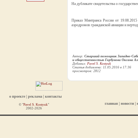
На дубликате свидетельства о государстве
Приказ Минтранса России от 19.08.2015
аэродромов гражданской авиации и вертод
Автор:
Старший помощник Западно-Сиби
и общественностью Горбунова Оксана Ал
Добавил:
Pavel S. Kostyuk
Статья добавлена: 11.05.2016 в 17:36
просмотров: 2812
о проекте
|
реклама
|
контакты
главная
|
новости
|
© "
Pavel S. Kostyuk
"
2002-2026