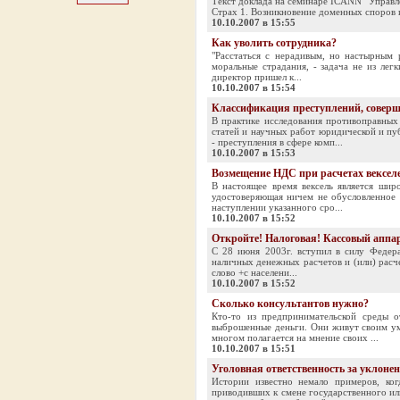
Текст доклада на семинаре ICANN "Управл
Страх 1. Возникновение доменных споров 
10.10.2007 в 15:55
Как уволить сотрудника?
"Расстаться с нерадивым, но настырным
моральные страдания, - задача не из лег
директор пришел к...
10.10.2007 в 15:54
Классификация преступлений, совер
В практике исследования противоправных
статей и научных работ юридической и пу
- преступления в сфере комп...
10.10.2007 в 15:53
Возмещение НДС при расчетах векселе
В настоящее время вексель является шир
удостоверяющая ничем не обусловленное о
наступлении указанного сро...
10.10.2007 в 15:52
Откройте! Налоговая! Кассовый аппар
С 28 июня 2003г. вступил в силу Федера
наличных денежных расчетов и (или) расче
слово +с населени...
10.10.2007 в 15:52
Сколько консультантов нужно?
Кто-то из предпринимательской среды 
выброшенные деньги. Они живут своим умо
многом полагается на мнение своих ...
10.10.2007 в 15:51
Уголовная ответственность за уклонен
Истории известно немало примеров, ко
приводивших к смене государственного ил