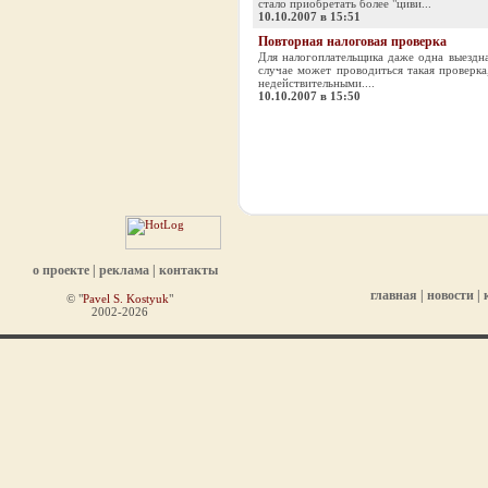
стало приобретать более "циви...
10.10.2007 в 15:51
Повторная налоговая проверка
Для налогоплательщика даже одна выездна
случае может проводиться такая проверка
недействительными....
10.10.2007 в 15:50
о проекте
|
реклама
|
контакты
главная
|
новости
|
© "
Pavel S. Kostyuk
"
2002-2026