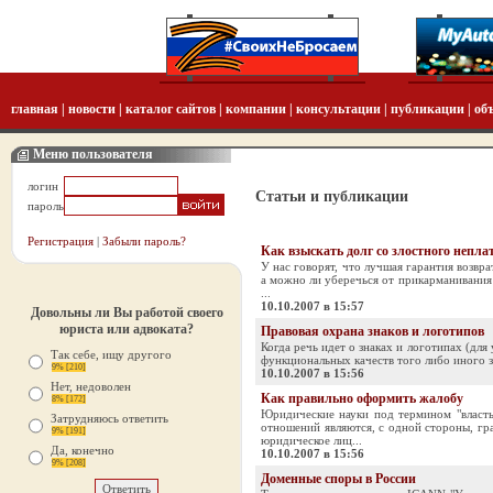
главная
|
новости
|
каталог сайтов
|
компании
|
консультации
|
публикации
|
об
Меню пользователя
логин
Статьи и публикации
пароль
Регистрация
|
Забыли пароль?
Как взыскать долг со злостного непл
У нас говорят, что лучшая гарантия возврат
а можно ли уберечься от прикарманивания
...
10.10.2007 в 15:57
Довольны ли Вы работой своего
юриста или адвоката?
Правовая охрана знаков и логотипов
Когда речь идет о знаках и логотипах (для
Так себе, ищу другого
функциональных качеств того либо иного зн
9% [210]
10.10.2007 в 15:56
Нет, недоволен
Как правильно оформить жалобу
8% [172]
Юридические науки под термином "власть
Затрудняюсь ответить
отношений являются, с одной стороны, гра
9% [191]
юридическое лиц...
Да, конечно
10.10.2007 в 15:56
9% [208]
Доменные споры в России