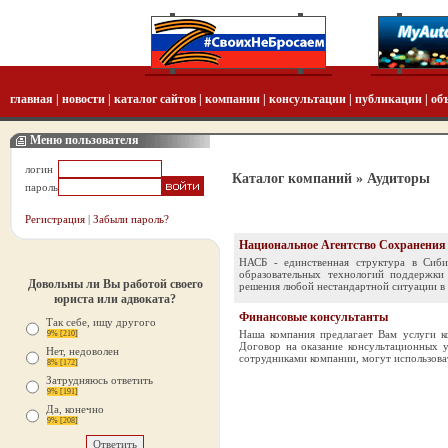
главная
|
новости
|
каталог сайтов
|
компании
|
консультации
|
публикации
|
об
Меню пользователя
логин
Каталог компаний
» Аудиторы
пароль
Регистрация
|
Забыли пароль?
Национальное Агентство Сохранения
НАСБ - единственная структура в Сиби
образовательных технологий поддержки 
Довольны ли Вы работой своего
решения любой нестандартной ситуации в 
юриста или адвоката?
Финансовые консультанты
Так себе, ищу другого
Наша компания предлагает Вам услуги ко
9% [210]
Договор на оказание консультационных 
Нет, недоволен
сотрудниками компании, могут использоват
8% [172]
Затрудняюсь ответить
9% [191]
Да, конечно
9% [208]