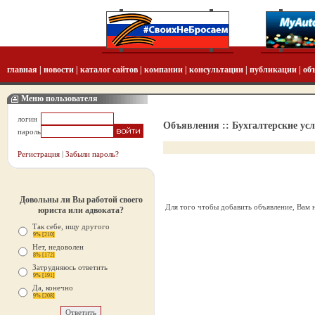
главная
|
новости
|
каталог сайтов
|
компании
|
консультации
|
публикации
|
об
Меню пользователя
логин
Объявления :: Бухгалтерские ус
пароль
Регистрация
|
Забыли пароль?
Довольны ли Вы работой своего
Для того чтобы добавить объявление, Вам
юриста или адвоката?
Так себе, ищу другого
9% [210]
Нет, недоволен
8% [172]
Затрудняюсь ответить
9% [191]
Да, конечно
9% [208]