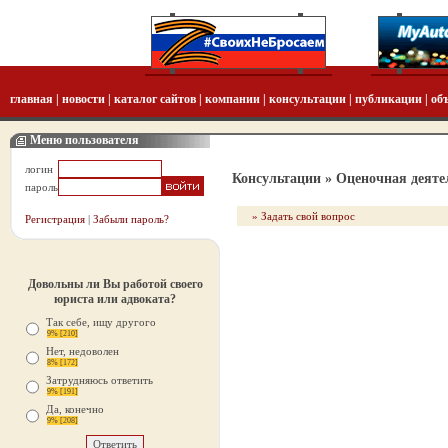
главная
|
новости
|
каталог сайтов
|
компании
|
консультации
|
публикации
|
об
Меню пользователя
логин
Консультации
» Оценочная деяте
пароль
» Задать свой вопрос
Регистрация
|
Забыли пароль?
Довольны ли Вы работой своего
юриста или адвоката?
Так себе, ищу другого
9% [210]
Нет, недоволен
8% [172]
Затрудняюсь ответить
9% [191]
Да, конечно
9% [208]