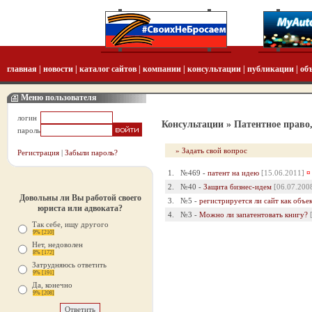
главная
|
новости
|
каталог сайтов
|
компании
|
консультации
|
публикации
|
об
Меню пользователя
логин
Консультации
» Патентное право
пароль
» Задать свой вопрос
Регистрация
|
Забыли пароль?
1.
№469 -
патент на идею
[15.06.2011]
¤
2.
№40 -
Защита бизнес-идем
[06.07.200
Довольны ли Вы работой своего
3.
№5 -
регистрируется ли сайт как объе
юриста или адвоката?
4.
№3 -
Можно ли запатентовать книгу?
Так себе, ищу другого
9% [210]
Нет, недоволен
8% [172]
Затрудняюсь ответить
9% [191]
Да, конечно
9% [208]