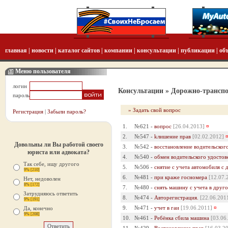
главная
|
новости
|
каталог сайтов
|
компании
|
консультации
|
публикации
|
об
Меню пользователя
логин
Консультации
» Дорожно-транспо
пароль
» Задать свой вопрос
Регистрация
|
Забыли пароль?
1.
№621 -
вопрос
[26.04.2013]
¤
2.
№547 -
kлишение прав
[02.02.2012]
Довольны ли Вы работой своего
3.
№542 -
восстановление водительског
юриста или адвоката?
4.
№540 -
обмен водительского удостов
Так себе, ищу другого
5.
№506 -
снятие с учета автомобиля с 
9% [210]
6.
№481 -
при краже госномера
[12.07.
Нет, недоволен
8% [172]
7.
№480 -
снять машину с учета в друг
Затрудняюсь ответить
8.
№474 -
Авторегистрация.
[22.06.201
9% [191]
9.
№471 -
учет в гаи
[19.06.2011]
¤
Да, конечно
9% [208]
10.
№461 -
Ребёнка сбила машина
[03.06