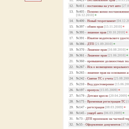
11.
№429 -
Востановление прав
[16.03.2
12.
№411 -
постановка на учет авто
[27.
13.
№405 -
Помимо копии постановление 
[16.12.2010]
¤
14.
№400 -
Новый техрегламент
[04.12.2
15.
№397 -
обмен прав
[15.11.2010]
¤
16.
№395 -
лишение прав
[30.10.2010]
¤
17.
№391 -
Изъятие водительского удост
18.
№386 -
ДТП
[21.09.2010]
¤
19.
№370 -
Лишение прав
[16.08.2010]
¤
20.
№361 -
Лишение прав
[21.06.2010]
¤
21.
№360 -
превышение должностных по
22.
№267 -
Иск о возмещении моральног
23.
№265 -
лишение прав на основании а
24.
№242 -
Снятие ТС с учета
[25.08.200
25.
№210 -
Вод.удостоверение
[15.06.20
26.
№197 -
пропуск
[15.05.2009]
¤
27.
№179 -
Детское кресло
[20.04.2009]
28.
№175 -
Временная регистрация ТС
[
29.
№147 -
регтстрация
[08.03.2009]
¤
30.
№145 -
ущерб авто
[06.03.2009]
¤
31.
№73 -
ДТП произошло на частной те
32.
№55 -
Оформление документов
[17.0