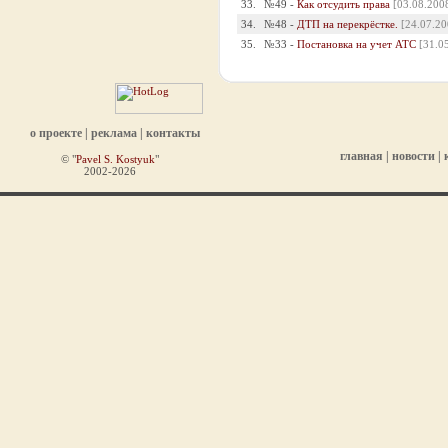
33.
№49 -
Как отсудить права
[03.08.200
34.
№48 -
ДТП на перекрёстке.
[24.07.20
35.
№33 -
Постановка на учет АТС
[31.0
о проекте
|
реклама
|
контакты
главная
|
новости
|
© "
Pavel S. Kostyuk
"
2002-2026