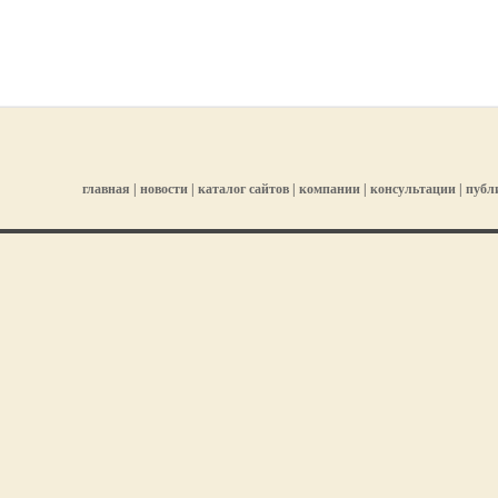
главная
|
новости
|
каталог сайтов
|
компании
|
консультации
|
публ