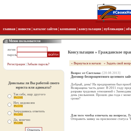
главная
|
новости
|
каталог сайтов
|
компании
|
консультации
|
публикации
|
об
Меню пользователя
логин
Консультации
» Гражданское пра
пароль
« Вернуться в начало
» Задать свой вопр
Регистрация
|
Забыли пароль?
Вопрос от Светлана:
[20.08.2013]
Договор беспроцентного целевого за
Довольны ли Вы работой своего
Добрый, день! На предприятии был приобр
юриста или адвоката?
Возвращена часть денег. В 2011 году пре
разрыва трудовых отношений с Заимодавц
Так себе, ищу другого
день увольнения. Прошло два года с момен
9% [210]
сроки?
Нет, недоволен
8% [172]
Затрудняюсь ответить
9% [191]
Для того чтобы отвечать на вопросы
, 
Отправить заявку на присвоение статуса 
Да, конечно
9% [208]