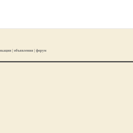
икации
|
объявления
|
форум