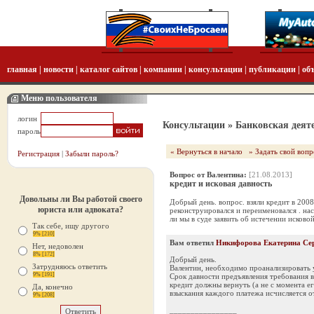
главная
|
новости
|
каталог сайтов
|
компании
|
консультации
|
публикации
|
об
Меню пользователя
логин
Консультации
» Банковская деят
пароль
« Вернуться в начало
» Задать свой вопр
Регистрация
|
Забыли пароль?
Вопрос от Валентина:
[21.08.2013]
кредит и исковая давность
Довольны ли Вы работой своего
Добрый день. вопрос. взяли кредит в 200
юриста или адвоката?
реконструировался и переименовался . нас
ли мы в суде заявить об истечении исково
Так себе, ищу другого
9% [210]
Вам ответил
Никифорова Екатерина Се
Нет, недоволен
8% [172]
Добрый день.
Затрудняюсь ответить
Валентин, необходимо проанализировать 
9% [191]
Срок давности предъявления требования во
кредит должны вернуть (а не с момента е
Да, конечно
взыскания каждого платежа исчисляется о
9% [208]
________________