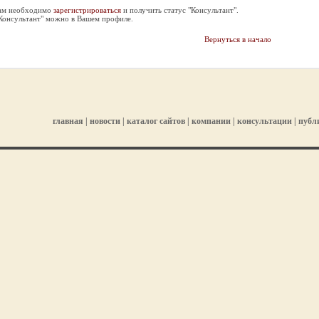
Вам необходимо
зарегистрироваться
и получить статус "Консультант".
"Консультант" можно в Вашем профиле.
Вернуться в начало
главная
|
новости
|
каталог сайтов
|
компании
|
консультации
|
публ