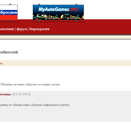
ъявления
|
форум
|
бюрократия
ребителей
ос
Обязаны ли взять обратно и в какие сроки
ргеевна
:
[24.10.2013]
давец не обязан взять обратно кафельную плитку.