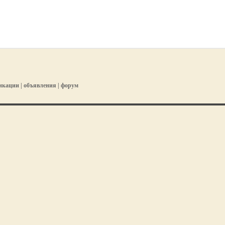
икации
|
объявления
|
форум