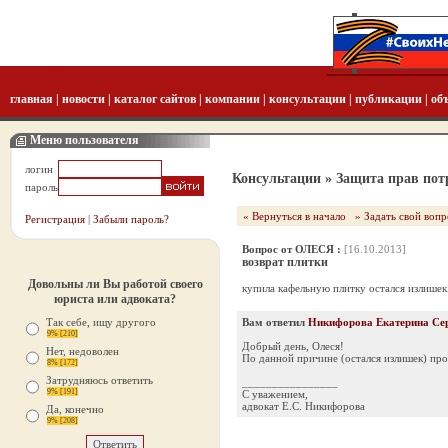
главная
|
новости
|
каталог сайтов
|
компании
|
консультации
|
публикации
|
об
Меню пользователя
логин
Консультации
» Защита прав пот
пароль
« Вернуться в начало
» Задать свой вопр
Регистрация
|
Забыли пароль?
Вопрос от ОЛЕСЯ :
[16.10.2013]
возврат плитки
Довольны ли Вы работой своего
купила кафельную плитку остался излишек.
юриста или адвоката?
Так себе, ищу другого
Вам ответил
Никифорова Екатерина Се
9% [210]
Добрый день, Олеся!
Нет, недоволен
По данной причине (остался излишек) про
8% [172]
Затрудняюсь ответить
________________
9% [191]
С уважением,
адвокат Е.С. Никифорова
Да, конечно
9% [208]