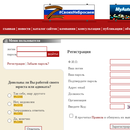
главная
|
новости
|
каталог сайтов
|
компании
|
консультации
|
публикации
|
об
Меню пользователя
логин
Регистрация
пароль
Ф.И.О.
Регистрация
|
Забыли пароль?
Ваш логин
Ваш пароль
Подтвердите пароль
Довольны ли Вы работой своего
юриста или адвоката?
Aдрес email
Так себе, ищу другого
Должность
9% [210]
Организация
Нет, недоволен
8% [172]
Введите Код:
Затрудняюсь ответить
9% [191]
Я прочитал
Правила
и обязуюсь их вып
Да, конечно
9% [208]