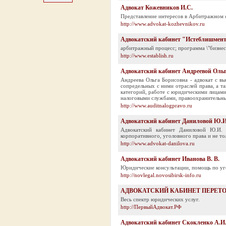
Адвокат Кожевников И.С.
Представление интересов в Арбитражном 
http://www.advokat-kozhevnikov.ru
Адвокатский кабинет "Истеблишмен
арбитражный процесс; программа \"бизнес-
http://www.establish.ru
Адвокатский кабинет Андреевой Оль
Андреева Ольга Борисовна - адвокат с в
сопредельных с ними отраслей права, а т
категорий, работе с юридическими лицам
налоговыми службами, правоохранительн
http://www.auditnalogpravo.ru
Адвокатский кабинет Даниловой Ю.И
Адвокатский кабинет Даниловой Ю.И. 
корпоративного, уголовного права и не то
http://www.advokat-danilova.ru
Адвокатский кабинет Иванова В. В.
Юридические консультации, помощь по у
http://novlegal.novosibirsk-info.ru
АДВОКАТСКИЙ КАБИНЕТ ПЕРЕТО
Весь спектр юридических услуг.
http://ПервыйАдвокат.РФ
Адвокатский кабинет Скокленко А.И