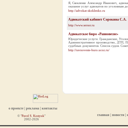
Я, Скокленко Александр Иванович, адвок
оказание услуг адвокатов по уголовным д
http://advokat-skoklenko.ru
Адвокатский кабинет Сорокина С.А.
http://www.sersor.ru
Адвокатское бюро «Равновесие»
Юридические услуги. Гражданские, Уголов
Административное производство, ДТП, Пр
судебных документов. Список судов. Совет
http://ravnovesie-buro.ucoz.ru/
о проекте
|
реклама
|
контакты
главная
|
новости
|
© "
Pavel S. Kostyuk
"
2002-2026