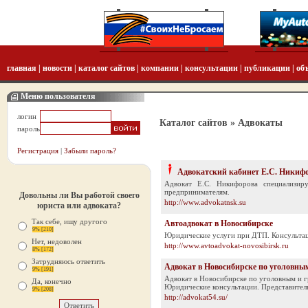
главная
|
новости
|
каталог сайтов
|
компании
|
консультации
|
публикации
|
об
Меню пользователя
логин
Каталог сайтов
» Адвокаты
пароль
Регистрация
|
Забыли пароль?
Адвокатский кабинет Е.С. Никиф
Адвокат Е.С. Никифорова специализир
предпринимателям.
Довольны ли Вы работой своего
http://www.advokatnsk.su
юриста или адвоката?
Так себе, ищу другого
Автоадвокат в Новосибирске
9% [210]
Юридические услуги при ДТП. Консультац
Нет, недоволен
http://www.avtoadvokat-novosibirsk.ru
8% [172]
Затрудняюсь ответить
Адвокат в Новосибирске по уголовны
9% [191]
Адвокат в Новосибирске по уголовным и г
Да, конечно
Юридические консультации. Представитель
9% [208]
http://advokat54.su/