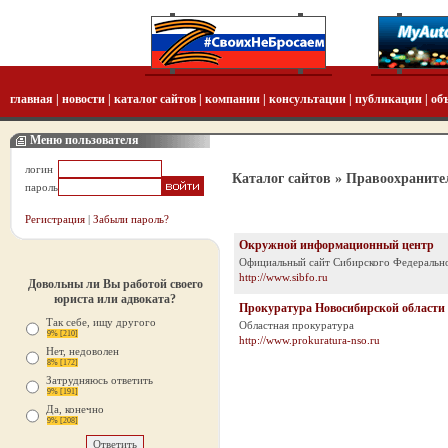
главная
|
новости
|
каталог сайтов
|
компании
|
консультации
|
публикации
|
об
Меню пользователя
логин
Каталог сайтов
» Правоохраните
пароль
Регистрация
|
Забыли пароль?
Окружной информационный центр
Официальный сайт Сибирского Федерально
http://www.sibfo.ru
Довольны ли Вы работой своего
юриста или адвоката?
Прокуратура Новосибирской области
Так себе, ищу другого
Областная прокуратура
9% [210]
http://www.prokuratura-nso.ru
Нет, недоволен
8% [172]
Затрудняюсь ответить
9% [191]
Да, конечно
9% [208]