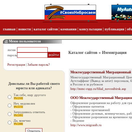
главная
|
новости
|
каталог сайтов
|
компании
|
консультации
|
публикации
|
об
Меню пользователя
логин
Каталог сайтов
» Иммиграция
пароль
Регистрация
|
Забыли пароль?
Межгосударственный Миграционный
Межгосударственный Миграционный Центр 
Аутстаффинг (Вывод за штат) персонала, б
Довольны ли Вы работой своего
в России и за рубежом
юриста или адвоката?
http://mmc-rspp.ru/filial_novosibirsk.asp
Так себе, ищу другого
ООО Межгосударственный Миграцио
9% [210]
Оформление разрешения на работу для гр
Нет, недоволен
- Оформление патентов
8% [172]
- Оформление приглашений
Затрудняюсь ответить
- Оформление деловых, коммерческих, раб
9% [191]
- Оформление разрешения на временное пр
Да, конечно
- Ведение
9% [208]
http://www.migrasib.ru