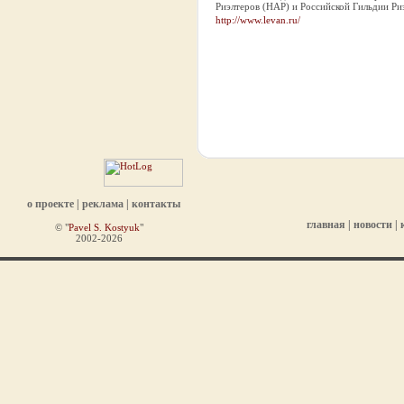
Риэлтеров (НАР) и Российской Гильдии Риэл
http://www.levan.ru/
о проекте
|
реклама
|
контакты
главная
|
новости
|
© "
Pavel S. Kostyuk
"
2002-2026