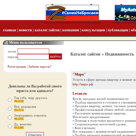
главная
|
новости
|
каталог сайтов
|
компании
|
консультации
|
публикации
|
об
Меню пользователя
логин
Каталог сайтов
» Недвижимость
пароль
Регистрация
|
Забыли пароль?
"Маро"
Услуги в сфере аренды квартир и комнат н
http://маро.рф
Довольны ли Вы работой своего
юриста или адвоката?
Levan.ru
Так себе, ищу другого
Купля, продажа жилой недвижимости:
9% [210]
• Подбор вариантов в готовом и строящем
• Продажа квартир, комнат, частных домов
Нет, недоволен
• Профессиональный обмен любой сложно
8% [172]
• Расселение коммунальных квартир;
Затрудняюсь ответить
Ипотечное кредитование:
9% [191]
• Помощь в получении кредитного решени
Да, конечно
• Сопровождение ипотечной сделки;
• Консультации;
9% [208]
Все операции с коммерческой недвижимос
• Подбор варианта коммерческой недвижи