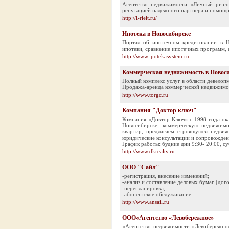
Агентство недвижимости «Личный риэлт
репутацией надежного партнера и помощн
http://l-rielt.ru/
Ипотека в Новосибирске
Портал об ипотечном кредитовании в Н
ипотеки, сравнение ипотечных программ, а
http://www.ipotekasystem.ru
Коммерческая недвижимость в Новос
Полный комплекс услуг в области девелоп
Продажа-аренда коммерческой недвижимос
http://www.torgc.ru
Компания "Доктор ключ"
Компания «Доктор Ключ» c 1998 года ока
Новосибирске, коммерческую недвижимо
квартир; предлагаем строящуюся недви
юридические консультации и сопровожден
График работы: будние дни 9:30- 20:00, су
http://www.dkrealty.ru
ООО "Сайл"
-регистрация, внесение изменений;
-анализ и составление деловых бумаг (догов
-перепланировка;
-абонентское обслуживание.
http://www.ansail.ru
ООО«Агентство «Левобережное»
«Агентство недвижимости «Левобережное