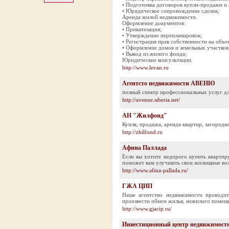
• Подготовка договоров купли-продажи и 
• Юридическое сопровождение сделок;
Аренда жилой недвижимости.
Оформление документов:
• Приватизация;
• Утверждение перепланировок;
• Регистрация прав собственности на объ
• Оформление домов и земельных участков
• Вывод из жилого фонда;
Юридические консультации.
http://www.levan.ru
Агентсто недвижимости АВЕНЮ
полный спектр профессиональных услуг д
http://avenue.siberia.net/
АН "Жилфонд"
Купля, продажа, аренда квартир, загород
http://zhilfond.ru
Афина Паллада
Если вы хотите недорого купить квартир
поможет вам улучшить свои жилищные во
http://www.afina-pallada.ru/
ГЖА ЦИП
Наше агентство недвижимости проводит
произвести обмен жилья, нежилого помеще
http://www.gjacip.ru/
Инвестиционный центр недвижимост