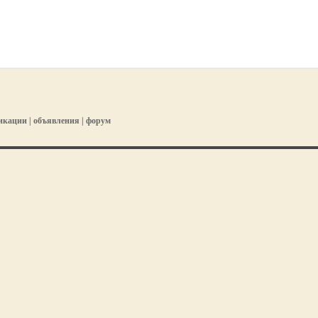
икации
|
объявления
|
форум