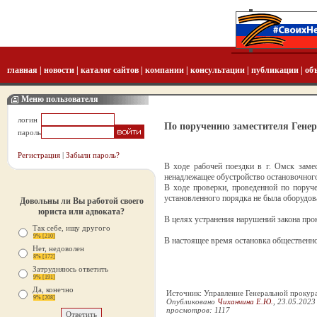
главная
|
новости
|
каталог сайтов
|
компании
|
консультации
|
публикации
|
об
Меню пользователя
логин
По поручению заместителя Генер
пароль
Регистрация
|
Забыли пароль?
В ходе рабочей поездки в г. Омск заме
ненадлежащее обустройство остановочног
В ходе проверки, проведенной по поруч
установленного порядка не была оборудо
Довольны ли Вы работой своего
юриста или адвоката?
В целях устранения нарушений закона прок
Так себе, ищу другого
9% [210]
В настоящее время остановка общественн
Нет, недоволен
8% [172]
Затрудняюсь ответить
9% [191]
Да, конечно
Источник: Управление Генеральной прокур
9% [208]
Опубликовано
Чиханчина Е.Ю.
, 23.05.2023
просмотров: 1117