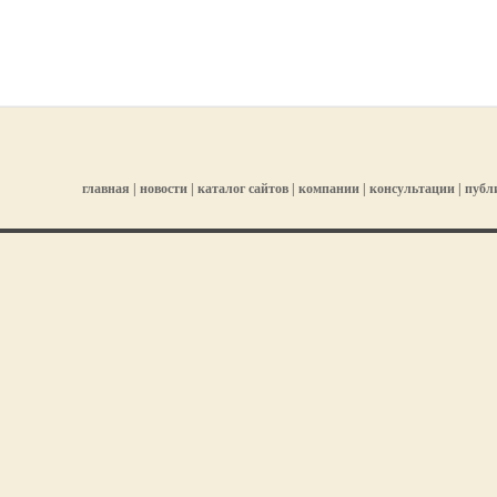
главная
|
новости
|
каталог сайтов
|
компании
|
консультации
|
публ