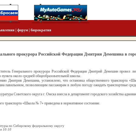
ъявления
|
форум
|
бюрократия
ального прокурора Российской Федерации Дмитрия Демешина в горо
ститель Генерального прокурора Российской Федерации Дмитрий Демешин провел ли
о пункта около средней общеобразовательной школы.
ению Дмитрия Демешина, установлено, что остановка общественного транспорта «Шк
вана павильоном, позволяющим пассажирам в любую погоду ожидать транспортные сред
уратура Советского округа г. Омска внесла в департамент городского хозяйства админи
ого транспорта «Школа № 7» приведена в нормативное состояние.
атуры по Сибирскому федеральному округу
 в 10:10