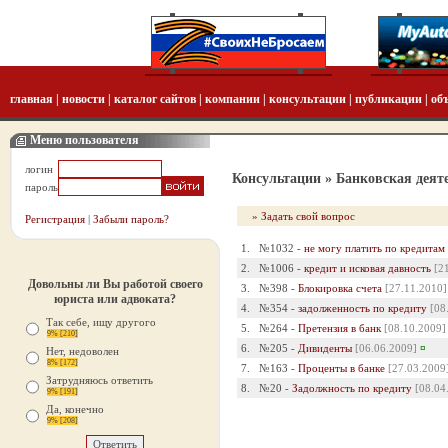
главная
|
новости
|
каталог сайтов
|
компании
|
консультации
|
публикации
|
об
Меню пользователя
логин
Консультации
» Банковская деят
пароль
» Задать свой вопрос
Регистрация
|
Забыли пароль?
1.
№1032 -
не могу платить по кредитам
2.
№1006 -
кредит и исковая давность
[2
Довольны ли Вы работой своего
3.
№398 -
Блокировка счета
[27.11.2010]
юриста или адвоката?
4.
№354 -
задолженность по кредиту
[08
Так себе, ищу другого
5.
№264 -
Претензия в банк
[08.10.2009]
9% [210]
6.
№205 -
Дивиденты
[06.06.2009]
¤
Нет, недоволен
8% [172]
7.
№163 -
Проценты в банке
[27.03.2009
Затрудняюсь ответить
8.
№20 -
Задолжность по кредиту
[08.04
9% [191]
Да, конечно
9% [208]